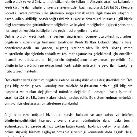
bağlı olarak ve verdiğiniz talimat istikametinde kullanılır. Alışveriş sırasında kullanılan
kredi kartı ile ilgili bilgiler alışveriş sitelerimizden bağımsız olarak 128 bit SSL (Secure
Sockets Layer) protokolü ile şifrelenip sorgulanmak üzere ilgili bankaya ulaştırılır.
Kartın kullanılabilirliği onaylandığı takdirde alışverişe devam edilir. Kartla ilgili hiçbir
bilgi tarafımızdan görüntülenemediğinden ve kaydedilmediğinden, üçüncü şahısların
herhangi bir koşulda bu bilgileri ele geçirmesi engellenmiş olur.
Online olarak kredi kartı ile verilen siparişlerin ödeme/fatura/teslimat adresi
bilgilerinin güvenilirliği firmamiz tarafından Kredi Kartları Dolandırıcılığı'na karşı
denetlenmektedir. Bu yüzden, alışveriş sitelerimizden ilk defa sipariş veren
müşterilerin siparişlerinin tedarik ve teslimat aşamasına gelebilmesi için öncelikle
finansal ve adres/telefon bilgilerinin doğruluğunun onaylanması gereklidir. Bu
bilgilerin kontrolü için gerekirse kredi kartı sahibi müşteri ile veya ilgili banka ile
irtibata geçilmektedir.
Üye olurken verdiğiniz tüm bilgilere sadece siz ulaşabilir ve siz değiştirebilirsiniz. Üye
giriş bilgilerinizi güvenli koruduğunuz takdirde başkalarının sizinle ilgili bilgilere
ulaşması ve bunları değiştirmesi mümkün değildir. Bu amaçla, üyelik işlemleri
sırasında
128 bit SSL
güvenlik alanı içinde hareket edilir. Bu sistem kırılması mümkün
olmayan bir uluslararası bir şifreleme standardıdır.
Bilgi hattı veya müşteri hizmetleri servisi bulunan ve
açık adres ve telefon
bilgilerinin
belirtildiği İnternet alışveriş siteleri günümüzde daha fazla tercih
edilmektedir. Bu sayede aklınıza takılan bütün konular hakkında detaylı bilgi alabilir,
online alışveriş hizmeti sağlayan firmanın güvenirliği konusunda daha sağlıklı bilgi