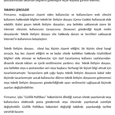
postalarınızdan aktarılan bilgilerin güvenliğini hiçbir koşulda garanti edemez.
TARAYICI ÇEREZLERİ
Firmamız, mağazamızı ziyaret eden kullanıcılar ve kullanıcıların web sitesini
kullanımı hakkındaki bilgileri teknik bir iletişim dosyası (Çerez-Cookie) kullanarak elde
edebilir. Bahsi geçen teknik iletişim dosyaları, ana bellekte saklanmak üzere bir
internet sitesinin kullanıcının tarayıcısına (browser) gönderdiği küçük metin
dosyalarıdır. Teknik iletişim dosyası site hakkında durum ve tercihleri saklayarak
İnternet'in kullanımını kolaylaştırır.
Teknik iletişim dosyası, siteyi kaç kişinin ziyaret ettiğini, bir kişinin siteyi hangi
amaçla, kaç kez ziyaret ettiğini ve ne kadar sitede kaldıkları hakkında istatistiksel
bilgileri elde etmeye ve kullanıcılar için özel tasarlanmış kullanıcı sayfalarından
dinamik olarak reklam ve içerik üretilmesine yardımcı olur. Teknik iletişim dosyası,
ana bellekte veya e-postanızdan veri veya başkaca herhangi bir kişisel bilgi almak için
tasarlanmamıştır. Tarayıcıların pek çoğu başta teknik iletişim dosyasını kabul eder
biçimde tasarlanmıştır ancak kullanıcılar dilerse teknik iletişim dosyasının gelmemesi
veya teknik iletişim dosyasının gönderildiğinde uyarı verilmesini sağlayacak biçimde
ayarları değiştirebilirler.
Firmamız, işbu "Gizlilik Politikası" hükümlerini dilediği zaman sitede yayınlamak veya
kullanıcılara elektronik posta göndermek veya sitesinde yayınlamak suretiyle
değiştirebilir. Gizlilik Politikası hükümleri değiştiği takdirde, yayınlandığı tarihte
yürürlük kazanır.