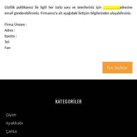
Gizlilik politikamız ile ilgili her türlü soru ve önerileriniz için
………………..
adresine
email gönderebilirsiniz. Firmamız’a ait aşağıdaki iletişim bilgilerinden ulaşabilirsiniz.
Firma Ünvanı :
Adres :
Eposta :
Tel:
Fax:
Tüm Sayfalar
KATEGORİLER
Giyim
Ayakkabı
Çanta