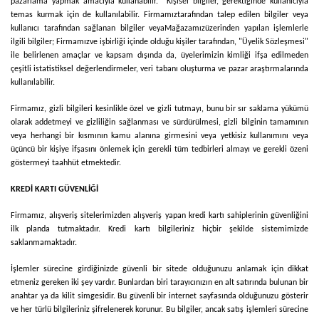
pazarlama yapmak amacıyla kullanabilir. Kişisel bilgiler, gerektiğinde kullanıcıyla
temas kurmak için de kullanılabilir.
Firmamız
tarafından talep edilen bilgiler veya
kullanıcı tarafından sağlanan bilgiler veya
Mağazamız
üzerinden yapılan işlemlerle
ilgili bilgiler;
Firmamız
ve işbirliği içinde olduğu kişiler tarafından, "Üyelik Sözleşmesi"
ile belirlenen amaçlar ve kapsam dışında da, üyelerimizin kimliği ifşa edilmeden
çeşitli istatistiksel değerlendirmeler, veri tabanı oluşturma ve pazar araştırmalarında
kullanılabilir.
Firmamız
, gizli bilgileri kesinlikle özel ve gizli tutmayı, bunu bir sır saklama yükümü
olarak addetmeyi ve gizliliğin sağlanması ve sürdürülmesi, gizli bilginin tamamının
veya herhangi bir kısmının kamu alanına girmesini veya yetkisiz kullanımını veya
üçüncü bir kişiye ifşasını önlemek için gerekli tüm tedbirleri almayı ve gerekli özeni
göstermeyi taahhüt etmektedir.
KREDİ KARTI GÜVENLİĞİ
Firmamız
, alışveriş sitelerimizden alışveriş yapan kredi kartı sahiplerinin güvenliğini
ilk planda tutmaktadır. Kredi kartı bilgileriniz hiçbir şekilde sistemimizde
saklanmamaktadır.
İşlemler sürecine girdiğinizde güvenli bir sitede olduğunuzu anlamak için dikkat
etmeniz gereken iki şey vardır. Bunlardan biri tarayıcınızın en alt satırında bulunan bir
anahtar ya da kilit simgesidir. Bu güvenli bir internet sayfasında olduğunuzu gösterir
ve her türlü bilgileriniz şifrelenerek korunur. Bu bilgiler, ancak satış işlemleri sürecine