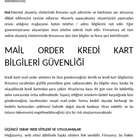
edinebilirsiniz.
Not:
İnternet alışveriş sitelerinde firmanın açık adresinin ve telefonun yer almasına
dikkat edilmesini tavsiye ediyoruz. Alışveriş yapacaksanız alışverişinizi yapmadan
ürünü aldığınız mağazanın bütün telefon / adres bilgilerini not edin. Eğer
güvenmiyorsanız alışverişten önce telefon ederek teyit edin. Firmamıza ait tüm
online alışveriş sitelerimizde firmamıza dair tüm bilgiler ve firma yeri belirtilmiştir.
MAİL ORDER KREDİ KART
BİLGİLERİ GÜVENLİĞİ
Kredi kartı mail-order yöntemi ile bize göndereceğiniz kimlik ve kredi kart bilgileriniz
firmamız tarafından gizlilik prensibine göre saklanacaktır. Bu bilgiler olası banka ile
oluşubilecek kredi kartından para çekim itirazlarına karşı 60 gün süre ile bekletilip
daha sonrasında imha edilmektedir. Sipariş ettiğiniz ürünlerin bedeli karşılığında bize
göndereceğiniz tarafınızdan onaylı mail-order formu bedeli dışında herhangi bir
bedelin kartınızdan çekilmesi halinde doğal olarak bankaya itiraz edebilir ve bu
tutarın ödenmesini engelleyebileceğiniz için bir risk oluşturmamaktadır.
ÜÇÜNCÜ TARAF WEB SİTELERİ VE UYGULAMALAR
Mağazamız, web sitesi dâhilinde başka sitelere link verebilir. Firmamız, bu linkler