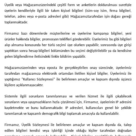
Üyelik veya
Mağazamız
üzerindeki çeşitli form ve anketlerin doldurulması suretiyle
üyelerin kendileriyle ilgili bir takım kişisel bilgileri (isim-soy isim, firma bilgileri,
telefon, adres veya e-posta adresleri gibi)
Mağazamız
tarafından işin doğası gereği
toplanmaktadır.
Firmamız bazı dönemlerde müşterilerine ve üyelerine kampanya bilgileri, yeni
ürünler hakkında bilgiler, promosyon teklifleri gönderebilir. Üyelerimiz bu gibi bilgileri
alıp almama konusunda her türlü seçimi üye olurken yapabilir, sonrasında üye girişi
yaptıktan sonra hesap bilgileri bölümünden bu seçimi değiştirilebilir ya da kendisine
gelen bilgilendirme iletisindeki linkle bildirim yapabilir.
Mağazamız
üzerinden veya eposta ile gerçekleştirilen onay sürecinde, üyelerimiz
tarafından mağazamıza elektronik ortamdan iletilen kişisel bilgiler, Üyelerimiz ile
yaptığımız "Kullanıcı Sözleşmesi" ile belirlenen amaçlar ve kapsam dışında üçüncü
kişilere açıklanmayacaktır.
Sistemle ilgili sorunların tanımlanması ve verilen hizmet ile ilgili çıkabilecek
sorunların veya uyuşmazlıkların hızla çözülmesi için,
Firmamız
, üyelerinin IP adresini
kaydetmekte ve bunu kullanmaktadır. IP adresleri, kullanıcıları genel bir şekilde
tanımlamak ve kapsamlı demografik bilgi toplamak amacıyla da kullanılabilir.
Firmamız
, Üyelik Sözleşmesi ile belirlenen amaçlar ve kapsam dışında da, talep
edilen bilgileri kendisi veya işbirliği içinde olduğu kişiler tarafından doğrudan