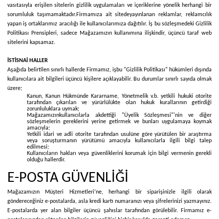
vasıtasıyla erişilen sitelerin gizlilik uygulamaları ve içeriklerine yönelik herhangi bir
sorumluluk taşımamaktadır.
Firmamıza ait sitede
yayınlanan reklamlar, reklamcılık
yapan iş ortaklarımız aracılığı ile kullanıcılarımıza dağıtılır. İş bu sözleşmedeki Gizlilik
Politikası Prensipleri, sadece Mağazamızın kullanımına ilişkindir, üçüncü taraf web
sitelerini kapsamaz.
İSTİSNAİ HALLER
Aşağıda belirtilen sınırlı hallerde Firmamız, işbu "Gizlilik Politikası" hükümleri dışında
kullanıcılara ait bilgileri üçüncü kişilere açıklayabilir. Bu durumlar sınırlı sayıda olmak
üzere;
Kanun, Kanun Hükmünde Kararname, Yönetmelik v.b. yetkili hukuki otorite
tarafından çıkarılan ve yürürlülükte olan hukuk kurallarının getirdiği
zorunluluklara uymak;
Mağazamızınkullanıcılarla akdettiği "Üyelik Sözleşmesi"'nin ve diğer
sözleşmelerin gereklerini yerine getirmek ve bunları uygulamaya koymak
amacıyla;
Yetkili idari ve adli otorite tarafından usulüne göre yürütülen bir araştırma
veya soruşturmanın yürütümü amacıyla kullanıcılarla ilgili bilgi talep
edilmesi;
Kullanıcıların hakları veya güvenliklerini korumak için bilgi vermenin gerekli
olduğu hallerdir.
E-POSTA GÜVENLİĞİ
Mağazamızın Müşteri Hizmetleri’ne, herhangi bir siparişinizle ilgili olarak
göndereceğiniz e-postalarda, asla kredi kartı numaranızı veya şifrelerinizi yazmayınız.
E-postalarda yer alan bilgiler üçüncü şahıslar tarafından görülebilir. Firmamız e-