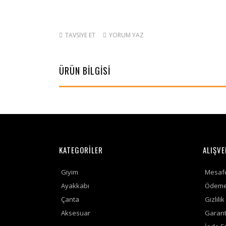
TAVSİYE ET
YORUM YAZ
ÜRÜN BİLGİSİ
KATEGORİLER
ALIŞVE
Giyim
Mesafe
Ayakkabı
Ödeme 
Çanta
Gizlili
Aksesuar
Garanti