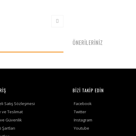
ÖNERİLERİNİZ
RİŞ
BİZİ TAKİP EDİN
li Satış Sözleşmesi
Facebook
ve Teslimat
Twitter
k ve Güvenlik
Instagram
 Şartları
Youtube