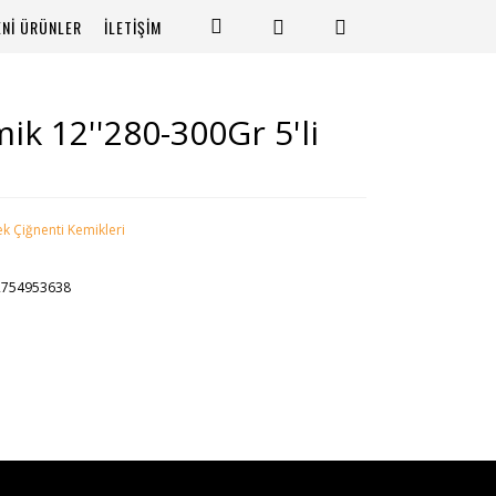
ENİ ÜRÜNLER
İLETİŞİM
ik 12''280-300Gr 5'li
k Çiğnenti Kemikleri
2754953638