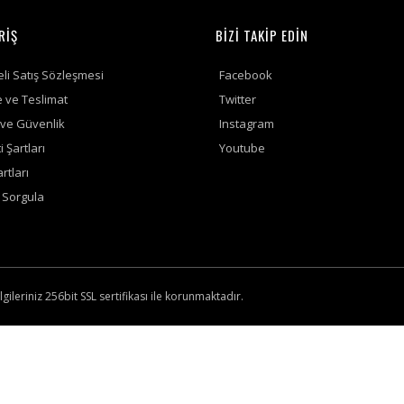
RİŞ
BİZİ TAKİP EDİN
li Satış Sözleşmesi
Facebook
ve Teslimat
Twitter
k ve Güvenlik
Instagram
 Şartları
Youtube
rtları
ş Sorgula
lgileriniz 256bit SSL sertifikası ile korunmaktadır.