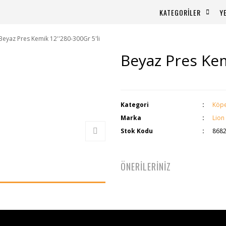
KATEGORİLER
Y
Beyaz Pres Kemik 12''280-300Gr 5'li
Beyaz Pres Kem
Kategori
Köpe
Marka
Lion
Stok Kodu
868
ÖNERİLERİNİZ