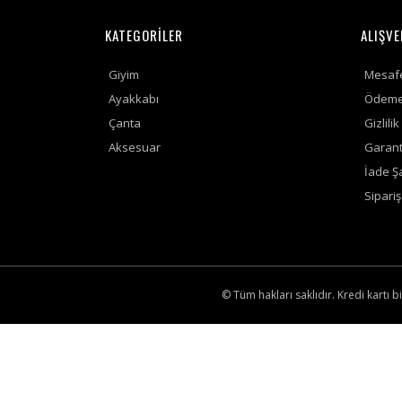
KATEGORİLER
ALIŞVE
Giyim
Mesafe
Ayakkabı
Ödeme 
Çanta
Gizlili
Aksesuar
Garanti
İade Şa
Sipari
© Tüm hakları saklıdır. Kredi kartı bi