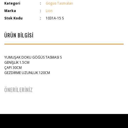
Kategori
Göğüs Tasmaları
Marka
Lion
Stok Kodu
1031A-15 S
ÜRÜN BİLGİSİ
YUMUŞAK DOKU GÖĞÜS TASMASI S
GENİŞLİK 1.5CM
ÇAPI 30CM
GEZDİRME UZUNLUK 120CM
ÖNERİLERİNİZ