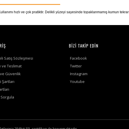
 Kullanımı hızlı ve çok pratiktir. Delikli yüzeyi sayesinde topaklanmamış kumun tekra
RİŞ
BİZİ TAKİP EDİN
li Satış Sözleşmesi
Facebook
ve Teslimat
Twitter
k ve Güvenlik
Instagram
 Şartları
Youtube
rtları
ş Sorgula
lgileriniz 256bit SSL sertifikası ile korunmaktadır.