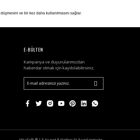
r düşmesini ve bir kez daha kullanılmasını sağlar.
E-BÜLTEN
Kampanya ve duyurularımızdan
haberdar olmak için kaydolabilirsiniz.
IdeaSoft ®
|
E-ticaret
Paketleri ile hazırlanmıştır.