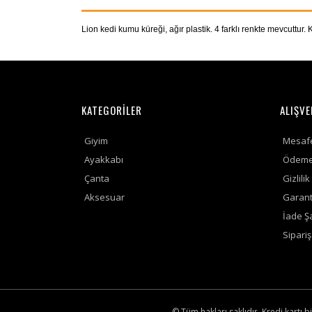
Lion kedi kumu küreği, ağır plastik. 4 farklı renkte mevcuttur.
KATEGORİLER
ALIŞVE
Giyim
Mesafe
Ayakkabı
Ödeme 
Çanta
Gizlili
Aksesuar
Garanti
İade Şa
Sipari
© Tüm hakları saklıdır. Kredi kartı bi