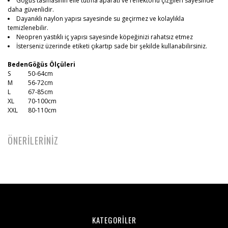
Göğüs tasmasının elle tutma aparatı ve reflektörlü çizgileri sayesinde
daha güvenlidir.
Dayanıklı naylon yapısı sayesinde su geçirmez ve kolaylıkla
temizlenebilir.
Neopren yastıklı iç yapısı sayesinde köpeğinizi rahatsız etmez
İsterseniz üzerinde etiketi çıkartıp sade bir şekilde kullanabilirsiniz.
Beden
Göğüs Ölçüleri
S
50-64cm
M
56-72cm
L
67-85cm
XL
70-100cm
XXL
80-110cm
ÖNERİLERİNİZ
KATEGORİLER