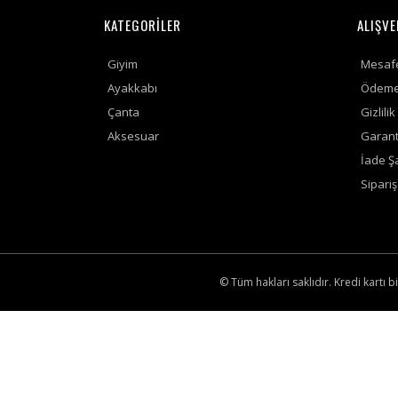
KATEGORİLER
ALIŞVE
Giyim
Mesafe
Ayakkabı
Ödeme 
Çanta
Gizlili
Aksesuar
Garanti
İade Şa
Sipari
© Tüm hakları saklıdır. Kredi kartı bi