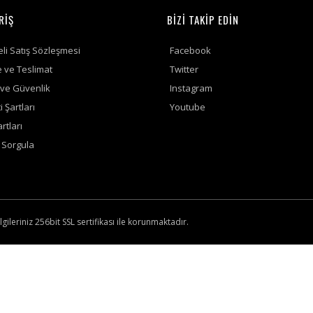
RİŞ
BİZİ TAKİP EDİN
li Satış Sözleşmesi
Facebook
ve Teslimat
Twitter
k ve Güvenlik
Instagram
 Şartları
Youtube
rtları
ş Sorgula
lgileriniz 256bit SSL sertifikası ile korunmaktadır.