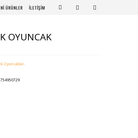
ENİ ÜRÜNLER
İLETİŞİM
EK OYUNCAK
k Oyuncakları
2754950729