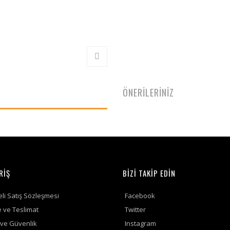
ÖNERİLERİNİZ
RİŞ
BİZİ TAKİP EDİN
li Satış Sözleşmesi
Facebook
ve Teslimat
Twitter
k ve Güvenlik
Instagram