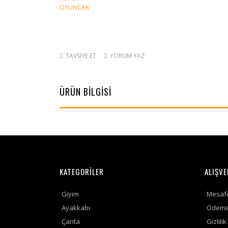
TAVSİYE ET
YORUM YAZ
ÜRÜN BİLGİSİ
KATEGORİLER
ALIŞVE
Giyim
Mesafe
Ayakkabı
Ödeme 
Çanta
Gizlili