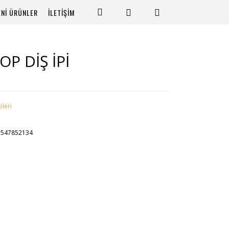
ENİ ÜRÜNLER
İLETİŞİM
OP DİŞ İPİ
pleri
3547852134