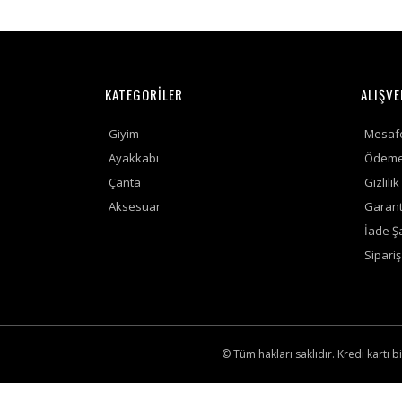
KATEGORİLER
ALIŞVE
Giyim
Mesafe
Ayakkabı
Ödeme 
Çanta
Gizlili
Aksesuar
Garanti
İade Şa
Sipari
© Tüm hakları saklıdır. Kredi kartı bi