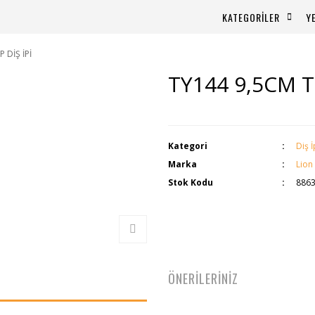
KATEGORİLER
Y
 DİŞ İPİ
TY144 9,5CM T
Kategori
Diş İ
Marka
Lion
Stok Kodu
886
ÖNERİLERİNİZ