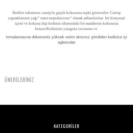
Kediler tahminen catnip'in güçlü kokusuna tepki gösterirler. Catnip
yapraklarının yağı” trans-neptalactone” olarak adlandırılan
bir kimyasal
içerir ve
kokusu dişi kedinin idrarındaki bir maddenin kokusuna
benzer.Kedinizin yatagına yuvasına ve
tırmalamasına dökerseniz yüksek verim alırsınız şimdiden kedinize iyi
eglenceler
ÖNERİLERİNİZ
KATEGORİLER