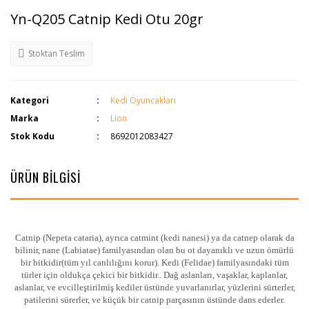
Yn-Q205 Catnip Kedi Otu 20gr
Stoktan Teslim
Kategori
Kedi Oyuncakları
Marka
Lion
Stok Kodu
8692012083427
ÜRÜN BİLGİSİ
Catnip (Nepeta cataria), ayrıca catmint (kedi nanesi) ya da catnep olarak da
bilinir, nane (Labiatae) familyasından olan bu ot dayanıklı ve uzun ömürlü
bir bitkidir(tüm yıl canlılığını korur). Kedi (Felidae) familyasındaki tüm
türler için oldukça çekici bir bitkidir.. Dağ aslanları, vaşaklar, kaplanlar,
aslanlar, ve evcilleştirilmiş kediler üstünde yuvarlanırlar, yüzlerini sürterler,
patilerini sürerler, ve küçük bir catnip parçasının üstünde dans ederler.