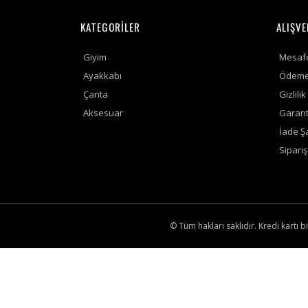
KATEGORİLER
ALIŞVE
Giyim
Mesafe
Ayakkabı
Ödeme 
Çanta
Gizlili
Aksesuar
Garanti
İade Şa
Sipari
© Tüm hakları saklıdır. Kredi kartı bi