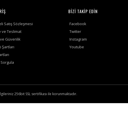
RİŞ
BİZİ TAKİP EDİN
li Satış Sözleşmesi
Facebook
ve Teslimat
Twitter
k ve Güvenlik
Instagram
 Şartları
Youtube
rtları
ş Sorgula
lgileriniz 256bit SSL sertifikası ile korunmaktadır.