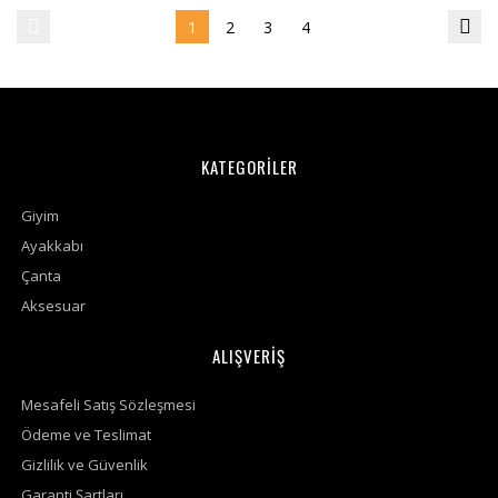
1
2
3
4
KATEGORİLER
Giyim
Ayakkabı
Çanta
Aksesuar
ALIŞVERİŞ
Mesafeli Satış Sözleşmesi
Ödeme ve Teslimat
Gizlilik ve Güvenlik
Garanti Şartları