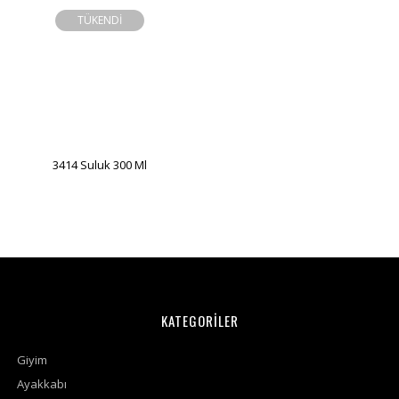
TÜKENDİ
3414 Suluk 300 Ml
KATEGORİLER
Giyim
Ayakkabı