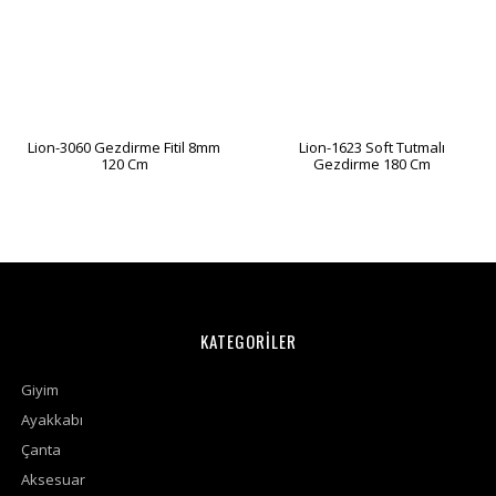
Lion-3060 Gezdirme Fitil 8mm
Lion-1623 Soft Tutmalı
120 Cm
Gezdirme 180 Cm
KATEGORİLER
Giyim
Ayakkabı
Çanta
Aksesuar