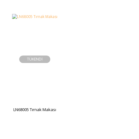
TÜKENDİ
LN68005 Tırnak Makası